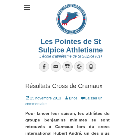
Les Pointes de St
Sulpice Athletisme
L'école d'athlétisme de St Sulpice (81)
Facebook
Email
Instagram
Site
Tél
web
Résultats Cross de Cramaux
Posté
Auteur
25 novembre 2013
Brice
Laisser un
le
commentaire
Pour lancer leur saison, les athlètes du
groupe benjamins minimes se sont
retrouvés à Carmaux lors du cross
international Hubert André, un des plus