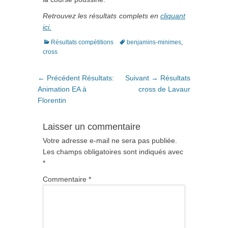
Retrouvez les résultats complets en
cliquant
ici.
Catégories
Tags
Résultats compétitions
benjamins-minimes
,
cross
Navigation
Article
Article
← Précédent
Résultats:
Suivant →
Résultats
de
précédent
suivant
Animation EA à
cross de Lavaur
:
:
Florentin
l’article
Laisser un commentaire
Votre adresse e-mail ne sera pas publiée.
Les champs obligatoires sont indiqués avec
*
Commentaire
*