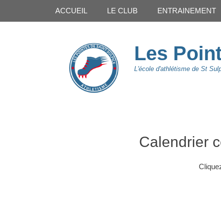
Premier Menu
Aller
ACCUEIL
LE CLUB
ENTRAINEMENT
au
contenu
Les Point
L'école d'athlétisme de St Sulp
Calendrier 
Cliquez