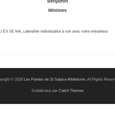
Benjamin
Minimes
 ES SE MA, calendrier individualisé à voir avec votre entraîneur
yright © 2026
Les Pointes de St Sulpice Athletisme
. All Rights Reser
Gridalicious par
Catch Themes