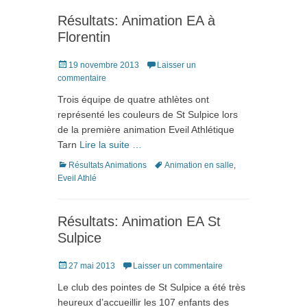
Résultats: Animation EA à
Florentin
Posté
19 novembre 2013
Laisser un
le
commentaire
Trois équipe de quatre athlètes ont
représenté les couleurs de St Sulpice lors
de la première animation Eveil Athlétique
Tarn
Lire la suite …
Catégories
Tags
Résultats Animations
Animation en salle
,
Eveil Athlé
Résultats: Animation EA St
Sulpice
Posté
27 mai 2013
Laisser un commentaire
le
Le club des pointes de St Sulpice a été très
heureux d’accueillir les 107 enfants des