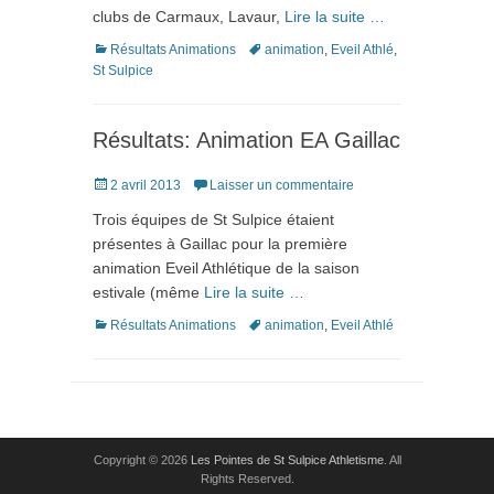
clubs de Carmaux, Lavaur,
Lire la suite …
Catégories
Tags
Résultats Animations
animation
,
Eveil Athlé
,
St Sulpice
Résultats: Animation EA Gaillac
Posté
2 avril 2013
Laisser un commentaire
le
Trois équipes de St Sulpice étaient
présentes à Gaillac pour la première
animation Eveil Athlétique de la saison
estivale (même
Lire la suite …
Catégories
Tags
Résultats Animations
animation
,
Eveil Athlé
Copyright © 2026
Les Pointes de St Sulpice Athletisme
. All
Rights Reserved.