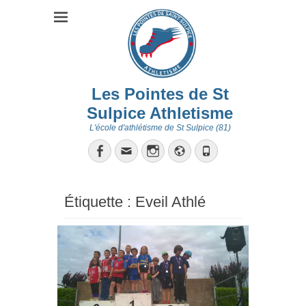
Les Pointes de St
Sulpice Athletisme
L'école d'athlétisme de St Sulpice (81)
Facebook
Email
Instagram
Site
Tél
web
Étiquette :
Eveil Athlé