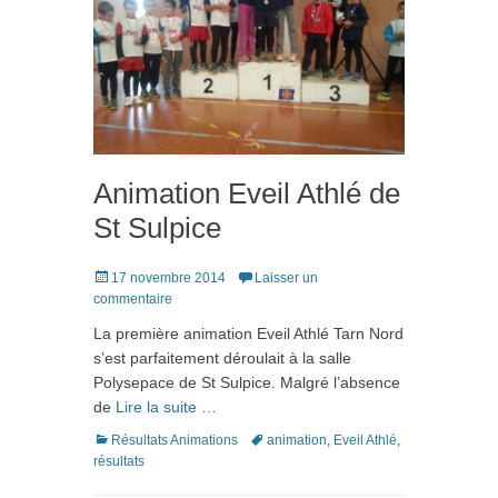
Animation Eveil Athlé de
St Sulpice
Posté
17 novembre 2014
Laisser un
le
commentaire
La première animation Eveil Athlé Tarn Nord
s’est parfaitement déroulait à la salle
Polysepace de St Sulpice. Malgré l’absence
de
Lire la suite …
Catégories
Tags
Résultats Animations
animation
,
Eveil Athlé
,
résultats