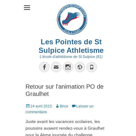
Les Pointes de St
Sulpice Athletisme
L'école d'athlétisme de St Sulpice (81)
Facebook
Email
Instagram
Site
Tél
web
Retour sur l’animation PO de
Graulhet
Posté
Auteur
24 avril 2015
Brice
Laisser un
le
commentaire
Juste avant les vacances scolaires, les
poussins avaient rendez-vous à Graulhet
pour la 4ème journée du challenge