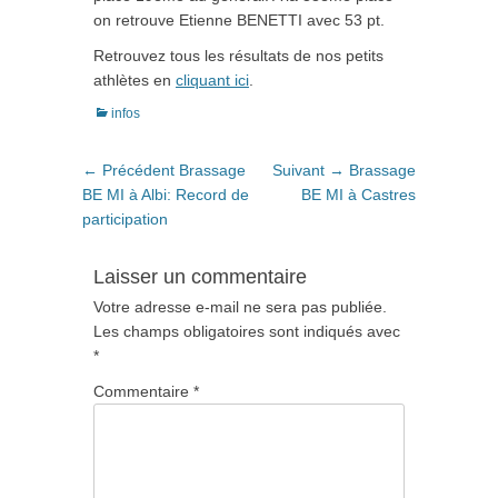
on retrouve Etienne BENETTI avec 53 pt.
Retrouvez tous les résultats de nos petits
athlètes en
cliquant ici
.
Catégories
infos
Navigation
Article
Article
← Précédent
Brassage
Suivant →
Brassage
de
précédent
suivant
BE MI à Albi: Record de
BE MI à Castres
:
:
participation
l’article
Laisser un commentaire
Votre adresse e-mail ne sera pas publiée.
Les champs obligatoires sont indiqués avec
*
Commentaire
*