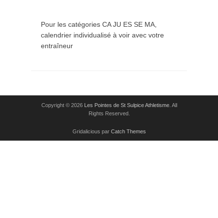
Pour les catégories CA JU ES SE MA,
calendrier individualisé à voir avec votre
entraîneur
Copyright © 2026
Les Pointes de St Sulpice Athletisme
. All
Rights Reserved.
Gridalicious par
Catch Themes