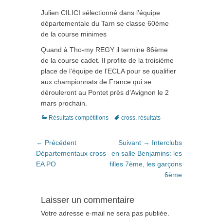
Julien CILICI sélectionné dans l’équipe
départementale du Tarn se classe 60ème
de la course minimes
Quand à Tho-my REGY il termine 86ème
de la course cadet. Il profite de la troisième
place de l’équipe de l’ECLA pour se qualifier
aux championnats de France qui se
dérouleront au Pontet près d’Avignon le 2
mars prochain.
Catégories
Tags
Résultats compétitions
cross
,
résultats
Navigation
Article
Article
← Précédent
Suivant →
Interclubs
de
précédent
suivant
Départementaux cross
en salle Benjamins: les
:
:
EA PO
filles 7ème, les garçons
l’article
6ème
Laisser un commentaire
Votre adresse e-mail ne sera pas publiée.