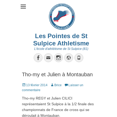
Les Pointes de St
Sulpice Athletisme
L'école d'athlétisme de St Sulpice (81)
Facebook
Email
Instagram
Site
Tél
web
Tho-my et Julien à Montauban
Posté
Auteur
13 février 2014
Brice
Laisser un
le
commentaire
Tho-my REGY et Julien CILICI
représentaient St Sulpice à la 1/2 finale des
championnats de France de cross qui se
déroulait à Montauban.