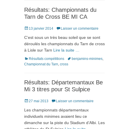
Résultats: Championnats du
Tarn de Cross BE MI CA
Posté
13 janvier 2014
Laisser un commentaire
le
C’est sous un très beau soleil que se sont
déroulés les championnats du Tarn de cross
à Lisle sur Tarn
Lire la suite …
Catégories
Tags
Résultats compétitions
benjamins-minimes
,
Championnat du Tarn
,
cross
Résultats: Départemantaux Be
Mi 3 titres pour St Sulpice
Posté
27 mai 2013
Laisser un commentaire
le
Les championnats départementaux
individuels minimes avaient lieu ce
dimanche sur la piste du Stadium d’Albi. Les
athlètes de St Sulpice
Lire la suite …